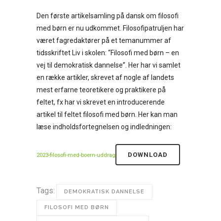
Den første artikelsamling på dansk om filosofi
med børn er nu udkommet. Filosofipatruljen har
været fagredaktører på et temanummer af
tidsskriftet Liv i skolen: “Filosofi med børn – en
vej til demokratisk dannelse”. Her har vi samlet
en række artikler, skrevet af nogle af landets
mest erfarne teoretikere og praktikere på
feltet, fx har vi skrevet en introducerende
artikel til feltet filosofi med børn. Her kan man
læse indholdsfortegnelsen og indledningen:
DOWNLOAD
2023-filosofi-med-boern-uddrag
Tags:
DEMOKRATISK DANNELSE
FILOSOFI MED BØRN