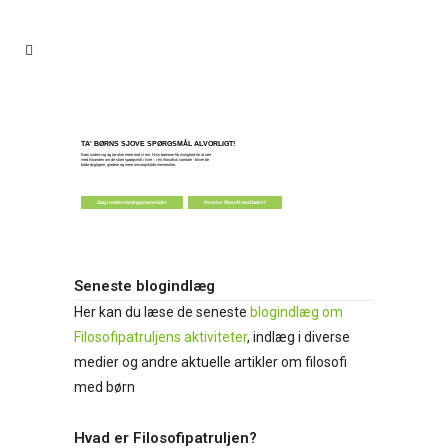
TA' BØRNS SJOVE SPØRGSMÅL ALVORLIGT!
Børn undrer sig og tænker mere end vi tror. Hvis børnene får mulighed for at tale
med hinanden om de store spørgsmål i livet – i en filosofisk samtale - bliver de
både dygtigere, gladere og mere omsorgsfulde mennesker.
Søg i undervisningsmaterialer
Hvad er filosofi med børn?
Seneste blogindlæg
Her kan du læse de seneste
blogindlæg om
Filosofipatruljens aktiviteter
, indlæg i diverse
medier og andre aktuelle artikler om filosofi
med børn
Hvad er Filosofipatruljen?