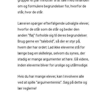
grupper et par minutter til at tale med hinanden
om og formulere begrundelser for, hvorfor de
står, hvor de står.
Læreren spørger efterfølgende udvalgte elever,
hvorfor de står som de står og beder den
anden “fløj” forholde sig til deres begrundelser.
Brug gerne en “talebold”, så der er styr på,
hvem der har ordet. Lad ikke eleverne stå for
længe bag en skillelinje, selvom du synes, der
stadig er mange argumenter at høre. Gå videre,
inden eleverne bliver for urolige og utålmodige.
Hvis du har mange elever, kan I involvere alle
ved at spille “argumentennis”. Søg på dette og
lær reglerne!