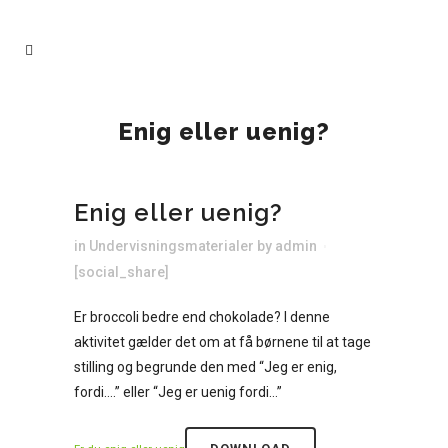
Enig eller uenig?
Enig eller uenig?
in
Undervisningsmaterialer
by
admin
[social_share]
Er broccoli bedre end chokolade? I denne
aktivitet gælder det om at få børnene til at tage
stilling og begrunde den med “Jeg er enig,
fordi….” eller “Jeg er uenig fordi…”