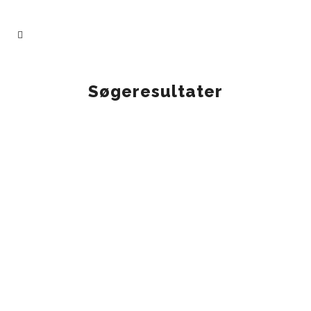
Søgeresultater
IN
UNDERVISNINGSMATERIALER
Er krig i orden? David og
Goliath
IN
RESSOURCER