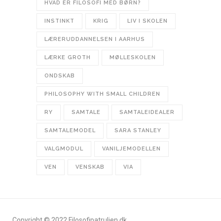
HVAD ER FILOSOFI MED BØRN?
INSTINKT
KRIG
LIV I SKOLEN
LÆRERUDDANNELSEN I AARHUS
LÆRKE GROTH
MØLLESKOLEN
ONDSKAB
PHILOSOPHY WITH SMALL CHILDREN
RY
SAMTALE
SAMTALEIDEALER
SAMTALEMODEL
SARA STANLEY
VALGMODUL
VANILJEMODELLEN
VEN
VENSKAB
VIA
Copyright © 2022 Filosofipatruljen.dk