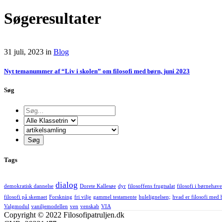
Søgeresultater
31 juli, 2023
in
Blog
Nyt temanummer af “Liv i skolen” om filosofi med børn, juni 2023
Søg
Tags
dialog
demokratisk dannelse
Dorete Kallesøe
dyr
filosoffens frugtsalat
filosofi i børnehav
filosofi på skemaet
Forskning
fri vilje
gammel testamente
hulelignelsen;
hvad er filosofi med
Valgmodul
vaniljemodellen
ven
venskab
VIA
Copyright © 2022 Filosofipatruljen.dk