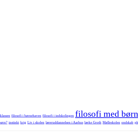
filosofi med bør
eklassen
filosofi i børnehaven
filosofi i indskolingen
 børn?
instinkt
krig
Liv i skolen
læreruddannelsen i Aarhus
lærke Groth
Mølleskolen
ondskab
ph