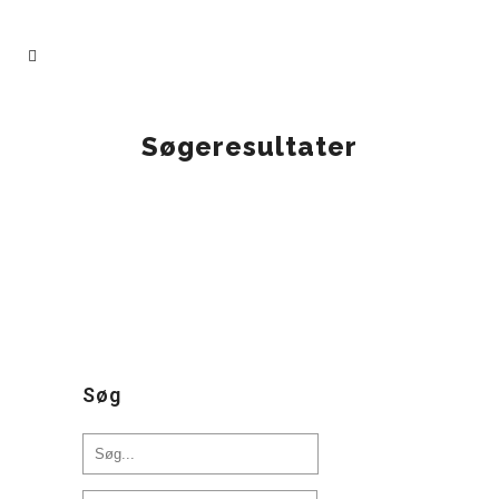
Søgeresultater
IN
UNDERVISNINGSMATERIALER
Hvornår er jul jul?
Søg