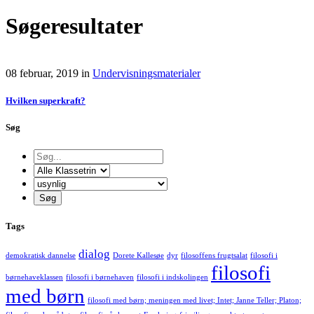
Søgeresultater
08 februar, 2019
in
Undervisningsmaterialer
Hvilken superkraft?
Søg
Tags
dialog
demokratisk dannelse
Dorete Kallesøe
dyr
filosoffens frugtsalat
filosofi i
filosofi
børnehaveklassen
filosofi i børnehaven
filosofi i indskolingen
med børn
filosofi med børn; meningen med livet; Intet; Janne Teller; Platon;