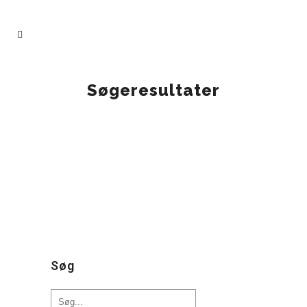
Søgeresultater
IN
UNDERVISNINGSMATERIALER
Hvad ved du med
sikkerhed?
Søg