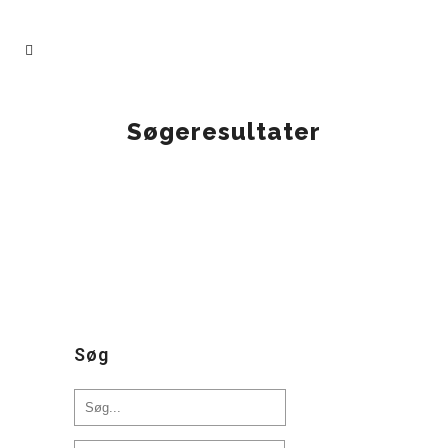
Søgeresultater
IN
UNDERVISNINGSMATERIALER
Hvem er særlingen?
Søg